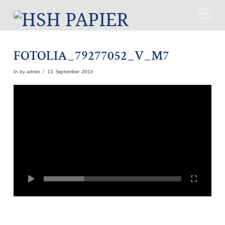
N
FOTOLIA_79277052_V_M7
In by admin
13. September 2016